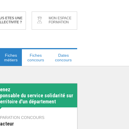
US ETES UNE
MON ESPACE
LLECTIVITE ?
FORMATION
Fiches
Fiches
Dates
métiers
concours
concours
enez
ponsable du service solidarité sur
territoire d'un département
PARATION CONCOURS
acteur