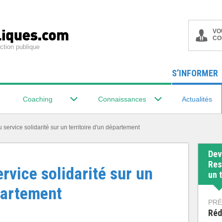
VO
CO
ction publique
S’INFORMER
Coaching
Connaissances
Actualités
service solidarité sur un territoire d'un département
Dev
Res
rvice solidarité sur un
un 
épartement
PRÉ
Réd