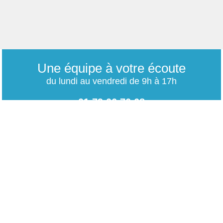
Une équipe à votre écoute
du lundi au vendredi de 9h à 17h
01 79 06 76 68
info@carrieres-publiques.com
Paiement securisé
Mentions légales
Bénéficiez du paiement avec les meilleurs technologies