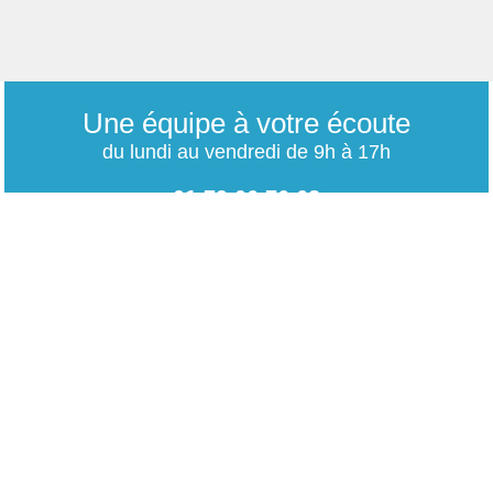
Une équipe à votre écoute
du lundi au vendredi de 9h à 17h
01 79 06 76 68
info@carrieres-publiques.com
Paiement securisé
Mentions légales
Bénéficiez du paiement avec les meilleurs technologies
de cryptage.
-
Conditions générales de vente