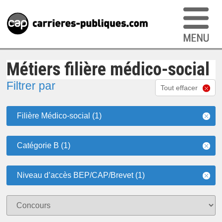
Métiers filière médico-social
Filtrer par
Tout effacer
Filière Médico-social (1)
Catégorie B (1)
Niveau d’accès BEP/CAP/Brevet (1)