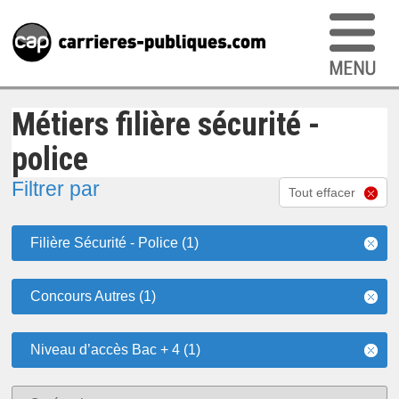
Métiers filière sécurité -
police
Filtrer par
Tout effacer
Filière Sécurité - Police (1)
Concours Autres (1)
Niveau d’accès Bac + 4 (1)