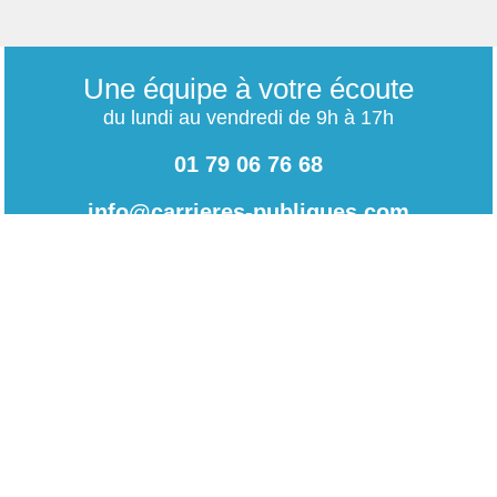
Une équipe à votre écoute
du lundi au vendredi de 9h à 17h
01 79 06 76 68
info@carrieres-publiques.com
Paiement securisé
Mentions légales
Bénéficiez du paiement avec les meilleurs technologies
de cryptage.
-
Conditions générales de vente