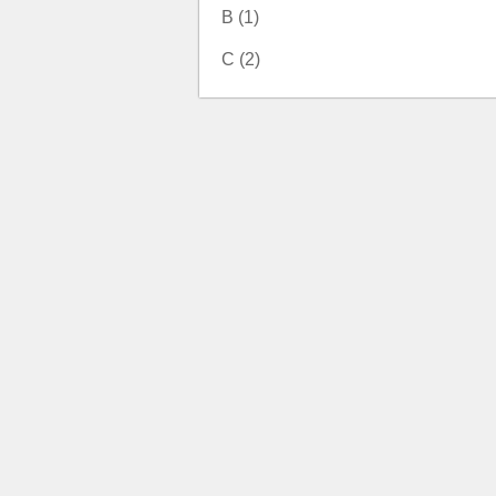
B (1)
C (2)