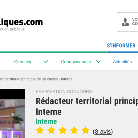
VO
CO
ction publique
S’INFORMER
Coaching
Connaissances
Actualités
r territorial principal de 2e classe - Interne
PRÉPARATION CONCOURS
Rédacteur territorial princi
Interne
Interne
(
8 avis
)