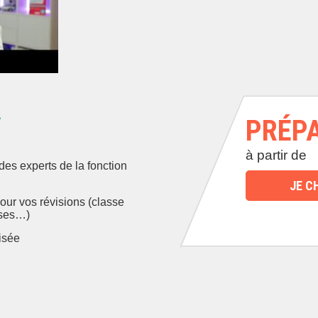
A
PRÉP
à partir de
es experts de la fonction
JE C
r vos révisions (classe
èses…)
isée