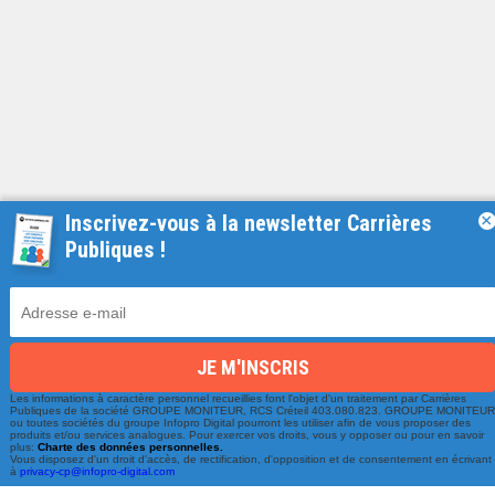
Inscrivez-vous à la newsletter Carrières
×
Publiques !
Une équipe à votre écoute
du lundi au vendredi de 9h à 17h
01 79 06 76 68
Les informations à caractère personnel recueillies font l'objet d'un traitement par Carrières
Publiques de la société GROUPE MONITEUR, RCS Créteil 403.080.823. GROUPE MONITEU
ou toutes sociétés du groupe Infopro Digital pourront les utiliser afin de vous proposer des
info@carrieres-publiques.com
produits et/ou services analogues. Pour exercer vos droits, vous y opposer ou pour en savoir
plus:
Charte des données personnelles.
Vous disposez d'un droit d'accès, de rectification, d'opposition et de consentement en écrivant
à
privacy-cp@infopro-digital.com