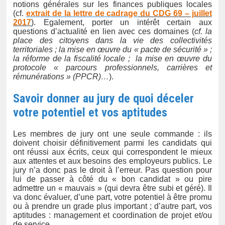
notions générales sur les finances publiques locales
(cf.
extrait de la lettre de cadrage
du CDG 69 – juillet
2017
). Egalement, porter un intérêt certain aux
questions d’actualité en lien avec ces domaines (
cf. la
place des citoyens dans la vie des collectivités
territoriales ; la mise en œuvre du « pacte de sécurité » ;
la réforme de la fiscalité locale ;
la mise en œuvre du
protocole « parcours professionnels, carrières et
rémunérations » (PPCR)…
).
Savoir donner au jury de quoi déceler
votre potentiel et vos aptitudes
Les membres de jury ont une seule commande : ils
doivent choisir définitivement parmi les candidats qui
ont réussi aux écrits, ceux qui correspondent le mieux
aux attentes et aux besoins des employeurs publics. Le
jury n’a donc pas le droit à l’erreur. Pas question pour
lui de passer à côté du « bon candidat » ou pire
admettre un « mauvais » (qui devra être subi et géré). Il
va donc évaluer, d’une part, votre potentiel à être promu
ou à prendre un grade plus important ; d’autre part, vos
aptitudes : management et coordination de projet et/ou
de service.