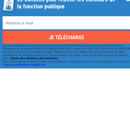
la fonction publique
Une équipe à votre écoute
Les informations à caractère personnel recueillies font l'objet d'un traitement par Carrières
Publiques de la société GROUPE MONITEUR, RCS Créteil 403.080.823. GROUPE MONITEU
ou toutes sociétés du groupe Infopro Digital pourront les utiliser afin de vous proposer des
du lundi au vendredi de 9h à 17h
produits et/ou services analogues. Pour exercer vos droits, vous y opposer ou pour en savoir
plus:
Charte des données personnelles.
Vous disposez d'un droit d'accès, de rectification, d'opposition et de consentement en écrivant
à
privacy-cp@infopro-digital.com
01 79 06 76 68
info@carrieres-publiques.com
Paiement securisé
Mentions légales