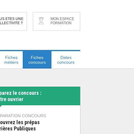
US ETES UNE
MON ESPACE
LLECTIVITE ?
FORMATION
Fiches
Fiches
Dates
métiers
concours
concours
parez le concours :
tre ouvrier
PARATION CONCOURS
ouvrez les prépas
rières Publiques