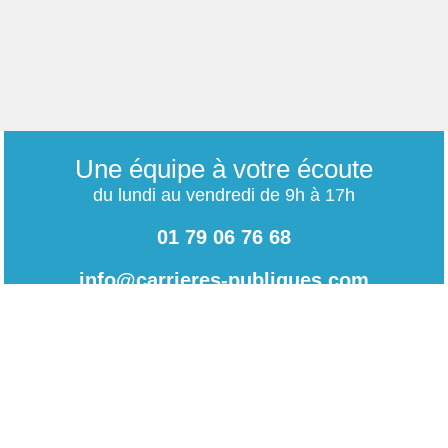
Une équipe à votre écoute
du lundi au vendredi de 9h à 17h
01 79 06 76 68
info@carrieres-publiques.com
Paiement securisé
Mentions légales