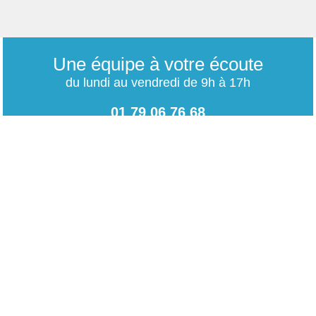
Une équipe à votre écoute
du lundi au vendredi de 9h à 17h
01 79 06 76 68
info@carrieres-publiques.com
Paiement securisé
Mentions légales
Bénéficiez du paiement avec les meilleurs technologies
de cryptage.
-
Conditions générales de vente