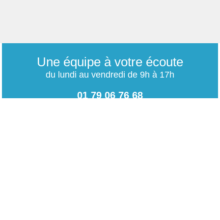
Une équipe à votre écoute
du lundi au vendredi de 9h à 17h
01 79 06 76 68
info@carrieres-publiques.com
Paiement securisé
Mentions légales
Bénéficiez du paiement avec les meilleurs technologies
de cryptage.
-
Conditions générales de vente