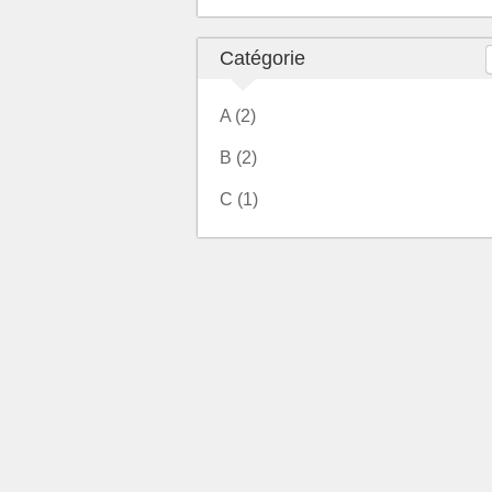
Catégorie
A (2)
B (2)
C (1)