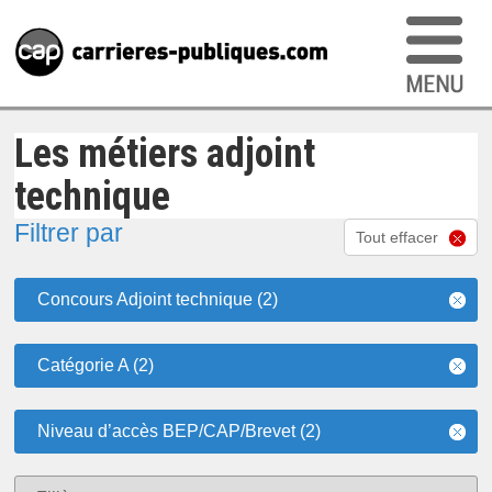
Les métiers adjoint
technique
Filtrer par
Tout effacer
Concours Adjoint technique (2)
Catégorie A (2)
Niveau d’accès BEP/CAP/Brevet (2)