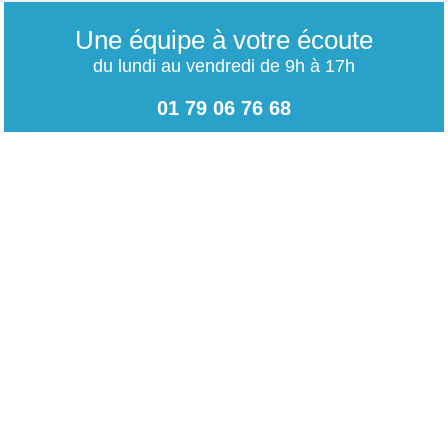
Une équipe à votre écoute
du lundi au vendredi de 9h à 17h
01 79 06 76 68
info@carrieres-publiques.com
Paiement securisé
Mentions légales
Bénéficiez du paiement avec les meilleurs technologies
de cryptage.
-
Conditions générales de vente
-
Charte des données personnelles
NOUVEAU !