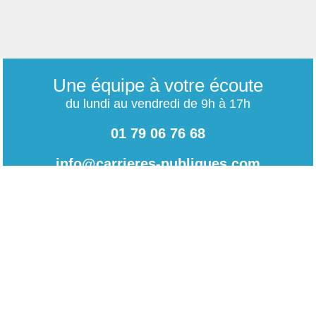
Une équipe à votre écoute
du lundi au vendredi de 9h à 17h
01 79 06 76 68
info@carrieres-publiques.com
Paiement securisé
Mentions légales
Bénéficiez du paiement avec les meilleurs technologies
de cryptage.
-
Conditions générales de vente