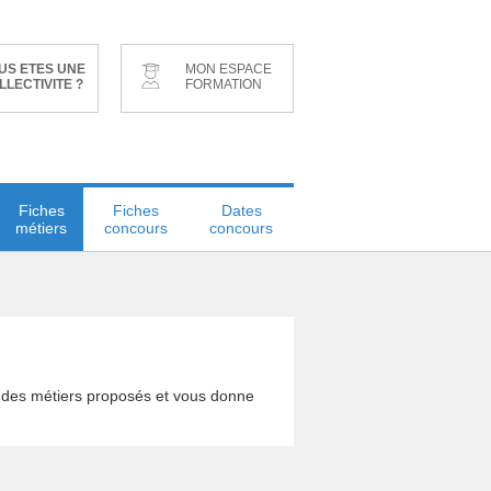
US ETES UNE
MON ESPACE
LLECTIVITE ?
FORMATION
Fiches
Fiches
Dates
métiers
concours
concours
le des métiers proposés et vous donne