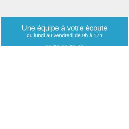
Une équipe à votre écoute
du lundi au vendredi de 9h à 17h
01 79 06 76 68
info@carrieres-publiques.com
Paiement securisé
Mentions légales
Bénéficiez du paiement avec les meilleurs technologies
de cryptage.
-
Conditions générales de vente