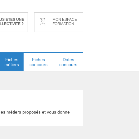
US ETES UNE
MON ESPACE
LLECTIVITE ?
FORMATION
Fiches
Fiches
Dates
métiers
concours
concours
e des métiers proposés et vous donne