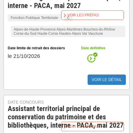
interne - PACA, mai 2027
VOIR LES PRÉPAS
Fonction Publique Territoriale
C
Alpes-de-Haute-Provence Alpes-Maritimes Bouches-du-Rhône
Corse-du-Sud Haute-Corse Hautes-Alpes Var Vaucluse
Date limite de retrait des dossiers
Date definitive
le 21/10/2026
VOIR LE DÉTAIL
DATE CONCOURS
Assistant territorial principal de
conservation du patrimoine et des
bibliothèques, interne - PACA, mai 2027
VOIR LES PRÉPAS