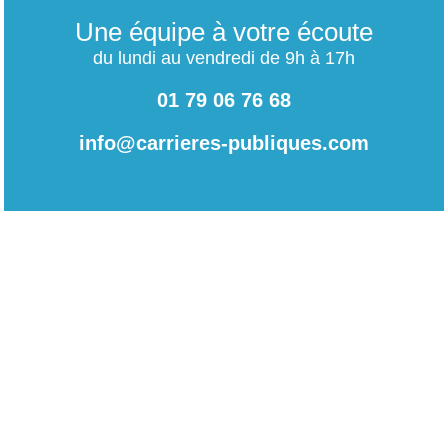
Une équipe à votre écoute
du lundi au vendredi de 9h à 17h
01 79 06 76 68
info@carrieres-publiques.com
Paiement securisé
Mentions légales
Bénéficiez du paiement avec les meilleurs technologies
de cryptage.
-
Conditions générales de vente
-
Charte des données personnelles
NOUVEAU !