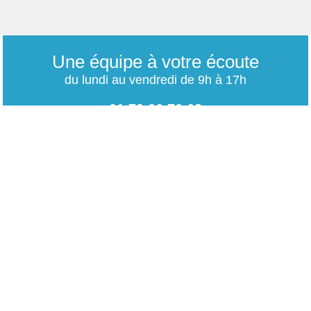
Une équipe à votre écoute
du lundi au vendredi de 9h à 17h
01 79 06 76 68
info@carrieres-publiques.com
Paiement securisé
Mentions légales
Bénéficiez du paiement avec les meilleurs technologies
de cryptage.
-
Conditions générales de vente