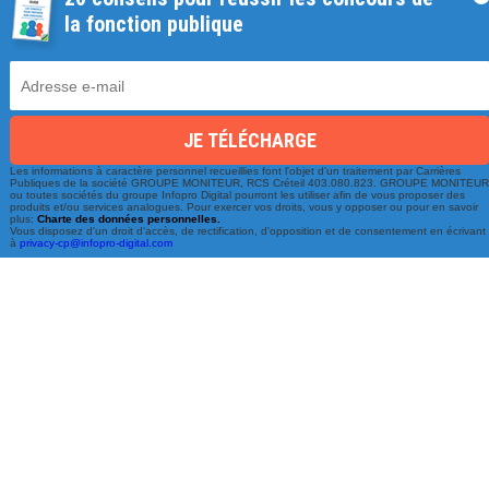
la fonction publique
Une équipe à votre écoute
Les informations à caractère personnel recueillies font l'objet d'un traitement par Carrières
Publiques de la société GROUPE MONITEUR, RCS Créteil 403.080.823. GROUPE MONITEU
ou toutes sociétés du groupe Infopro Digital pourront les utiliser afin de vous proposer des
du lundi au vendredi de 9h à 17h
produits et/ou services analogues. Pour exercer vos droits, vous y opposer ou pour en savoir
plus:
Charte des données personnelles.
Vous disposez d'un droit d'accès, de rectification, d'opposition et de consentement en écrivant
à
privacy-cp@infopro-digital.com
01 79 06 76 68
info@carrieres-publiques.com
Paiement securisé
Mentions légales