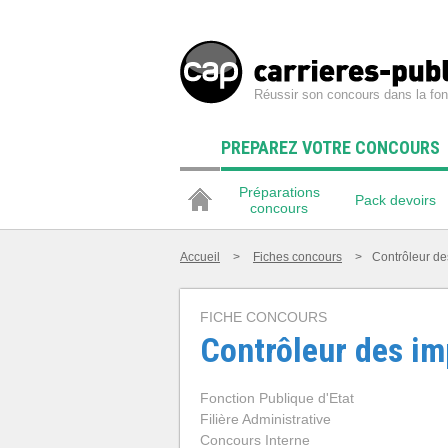
Réussir son concours dans la fon
PREPAREZ VOTRE CONCOURS
Préparations
Pack devoirs
concours
Accueil
>
Fiches concours
>
Contrôleur de
FICHE CONCOURS
Contrôleur des im
Fonction Publique d'Etat
Filière Administrative
Concours Interne