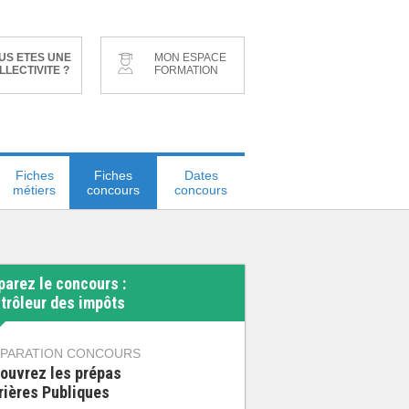
US ETES UNE
MON ESPACE
LLECTIVITE ?
FORMATION
Fiches
Fiches
Dates
métiers
concours
concours
parez le concours :
trôleur des impôts
PARATION CONCOURS
ouvrez les prépas
rières Publiques