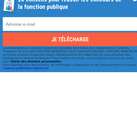
la fonction publique
Une équipe à votre écoute
Les informations à caractère personnel recueillies font l'objet d'un traitement par Carrières
Publiques de la société GROUPE MONITEUR, RCS Créteil 403.080.823. GROUPE MONITEU
ou toutes sociétés du groupe Infopro Digital pourront les utiliser afin de vous proposer des
du lundi au vendredi de 9h à 17h
produits et/ou services analogues. Pour exercer vos droits, vous y opposer ou pour en savoir
plus:
Charte des données personnelles.
Vous disposez d'un droit d'accès, de rectification, d'opposition et de consentement en écrivant
à
privacy-cp@infopro-digital.com
01 79 06 76 68
info@carrieres-publiques.com
Paiement securisé
Mentions légales