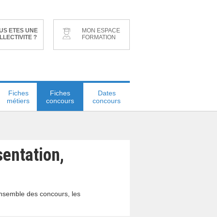
US ETES UNE
MON ESPACE
LLECTIVITE ?
FORMATION
Fiches
Fiches
Dates
métiers
concours
concours
sentation,
ensemble des concours, les