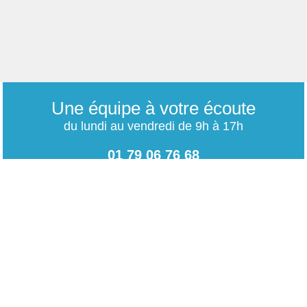
Une équipe à votre écoute
du lundi au vendredi de 9h à 17h
01 79 06 76 68
info@carrieres-publiques.com
Paiement securisé
Mentions légales