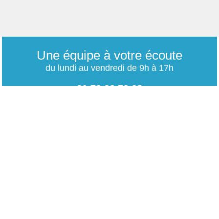
Une équipe à votre écoute
du lundi au vendredi de 9h à 17h
01 79 06 76 68
info@carrieres-publiques.com
Paiement securisé
Mentions légales
Bénéficiez du paiement avec les meilleurs technologies
de cryptage.
-
Conditions générales de vente