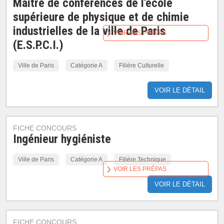
Maître de conférences de l'école
supérieure de physique et de chimie
industrielles de la ville de Paris
VOIR LES PRÉPAS
(E.S.P.C.I.)
Ville de Paris
Catégorie A
Filière Culturelle
VOIR LE DÉTAIL
FICHE CONCOURS
Ingénieur hygiéniste
Ville de Paris
Catégorie A
Filière Technique
VOIR LES PRÉPAS
VOIR LE DÉTAIL
FICHE CONCOURS