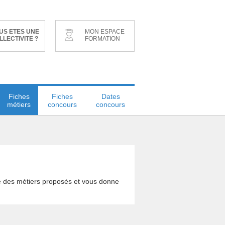
US ETES UNE
MON ESPACE
LLECTIVITE ?
FORMATION
Fiches
Fiches
Dates
métiers
concours
concours
le des métiers proposés et vous donne