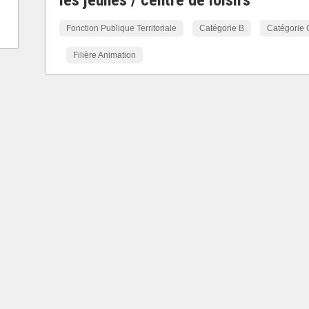
les jeunes / centre de loisirs
Fonction Publique Territoriale
Catégorie B
Catégorie 
Filière Animation