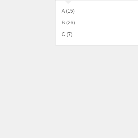
A (15)
B (26)
C (7)