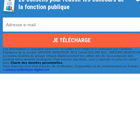
la fonction publique
Une équipe à votre écoute
Les informations à caractère personnel recueillies font l'objet d'un traitement par Carrières
Publiques de la société GROUPE MONITEUR, RCS Créteil 403.080.823. GROUPE MONITEU
ou toutes sociétés du groupe Infopro Digital pourront les utiliser afin de vous proposer des
du lundi au vendredi de 9h à 17h
produits et/ou services analogues. Pour exercer vos droits, vous y opposer ou pour en savoir
plus:
Charte des données personnelles.
Vous disposez d'un droit d'accès, de rectification, d'opposition et de consentement en écrivant
à
privacy-cp@infopro-digital.com
01 79 06 76 68
info@carrieres-publiques.com
Paiement securisé
Mentions légales