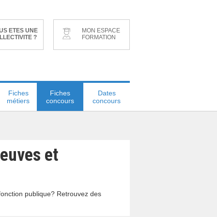
US ETES UNE
MON ESPACE
LLECTIVITE ?
FORMATION
Fiches
Fiches
Dates
métiers
concours
concours
reuves et
a fonction publique? Retrouvez des