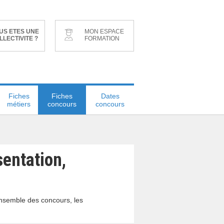
US ETES UNE
MON ESPACE
LLECTIVITE ?
FORMATION
Fiches
Fiches
Dates
métiers
concours
concours
sentation,
ensemble des concours, les