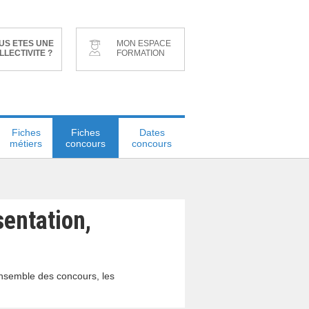
US ETES UNE
MON ESPACE
LLECTIVITE ?
FORMATION
Fiches
Fiches
Dates
métiers
concours
concours
sentation,
ensemble des concours, les