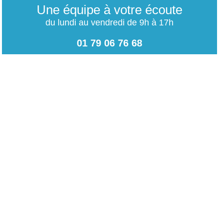
Une équipe à votre écoute
du lundi au vendredi de 9h à 17h
01 79 06 76 68
info@carrieres-publiques.com
Paiement securisé
Mentions légales
Bénéficiez du paiement avec les meilleurs technologies
de cryptage.
-
Conditions générales de vente
-
Charte des données personnelles
NOUVEAU !
-
Paramétrage Cookie