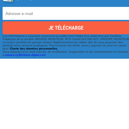
Les informations à caractère personnel recueillies font l'objet d'un traitement par Carrières
Une équipe à votre écoute
Publiques de la société GROUPE MONITEUR, RCS Créteil 403.080.823. GROUPE MONITEU
ou toutes sociétés du groupe Infopro Digital pourront les utiliser afin de vous proposer des
produits et/ou services analogues. Pour exercer vos droits, vous y opposer ou pour en savoir
du lundi au vendredi de 9h à 17h
plus:
Charte des données personnelles.
Vous disposez d'un droit d'accès, de rectification, d'opposition et de consentement en écrivant
à
privacy-cp@infopro-digital.com
01 79 06 76 68
info@carrieres-publiques.com
Paiement securisé
Mentions légales
Bénéficiez du paiement avec les meilleurs technologies