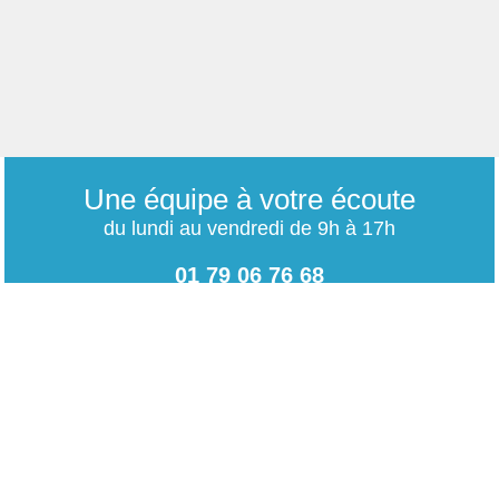
Une équipe à votre écoute
du lundi au vendredi de 9h à 17h
01 79 06 76 68
info@carrieres-publiques.com
Paiement securisé