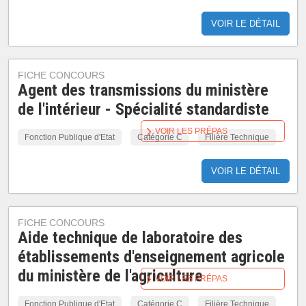
VOIR LE DÉTAIL
FICHE CONCOURS
Agent des transmissions du ministère
de l'intérieur - Spécialité standardiste
VOIR LES PRÉPAS
Fonction Publique d'Etat
Catégorie C
Filière Technique
VOIR LE DÉTAIL
FICHE CONCOURS
Aide technique de laboratoire des
établissements d'enseignement agricole
du ministère de l'agriculture
VOIR LES PRÉPAS
Fonction Publique d'Etat
Catégorie C
Filière Technique