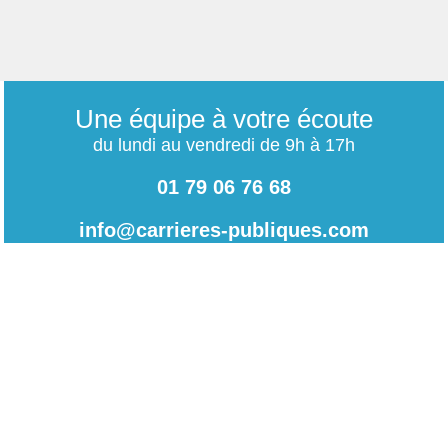
Une équipe à votre écoute
du lundi au vendredi de 9h à 17h
01 79 06 76 68
info@carrieres-publiques.com
Paiement securisé
Mentions légales
Bénéficiez du paiement avec les meilleurs technologies
de cryptage.
-
Conditions générales de vente