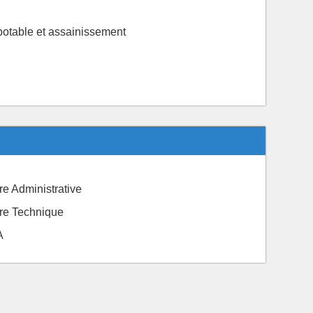
potable et assainissement
ère Administrative
ière Technique
A