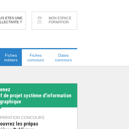
US ETES UNE
MON ESPACE
LLECTIVITE ?
FORMATION
Fiches
Fiches
Dates
métiers
concours
concours
enez
f de projet système d'information
graphique
PARATION CONCOURS
ouvrez les prépas