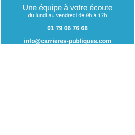
Une équipe à votre écoute
du lundi au vendredi de 9h à 17h
01 79 06 76 68
info@carrieres-publiques.com
Paiement securisé
Mentions légales
Bénéficiez du paiement avec les meilleurs technologies
de cryptage.
-
Conditions générales de vente
-
Charte des données personnelles
NOUVEAU !