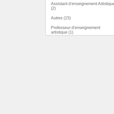
Assistant d'enseignement Artistiqu
(2)
Autres (15)
Professeur d'enseignement
artistique (1)
Medico-Sociale
Assistant socio-éducatif (1)
Autres (4)
Cadre de santé infirmier,
rééducateur, assistant médico-
technique (1)
Educateur de jeunes enfants (1)
Infirmier en soins généraux (1)
Psychologue (1)