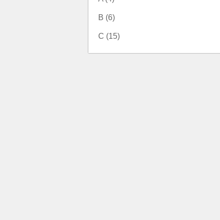
B (6)
C (15)