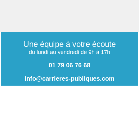
Une équipe à votre écoute
du lundi au vendredi de 9h à 17h
01 79 06 76 68
info@carrieres-publiques.com
Paiement securisé
Mentions légales
Bénéficiez du paiement avec les meilleurs technologies