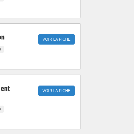
on
VOIR LA FICHE
B
ment
VOIR LA FICHE
B