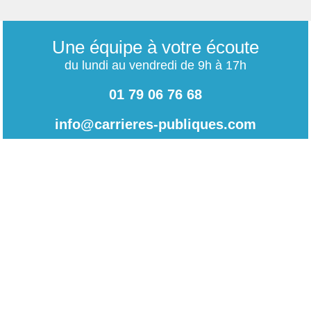
Une équipe à votre écoute
du lundi au vendredi de 9h à 17h
01 79 06 76 68
info@carrieres-publiques.com
Paiement securisé
Mentions légales
Bénéficiez du paiement avec les meilleurs technologies
de cryptage.
-
Conditions générales de vente
-
Charte des données personnelles
NOUVEAU !