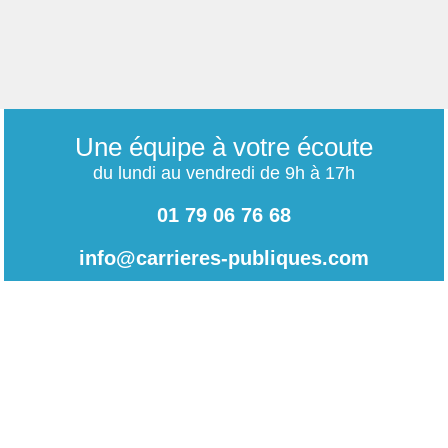
Une équipe à votre écoute
du lundi au vendredi de 9h à 17h
01 79 06 76 68
info@carrieres-publiques.com
Paiement securisé
Mentions légales
Bénéficiez du paiement avec les meilleurs technologies